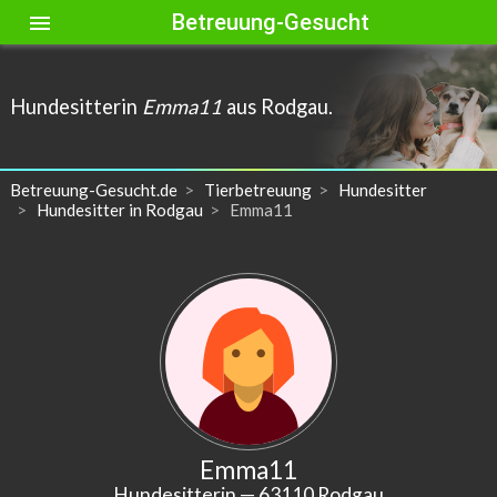
Betreuung-Gesucht
menu
Hundesitterin
Emma11
aus Rodgau.
Betreuung-Gesucht.de
Tierbetreuung
Hundesitter
Hundesitter in Rodgau
Emma11
Emma11
Hundesitterin
— 63110 Rodgau