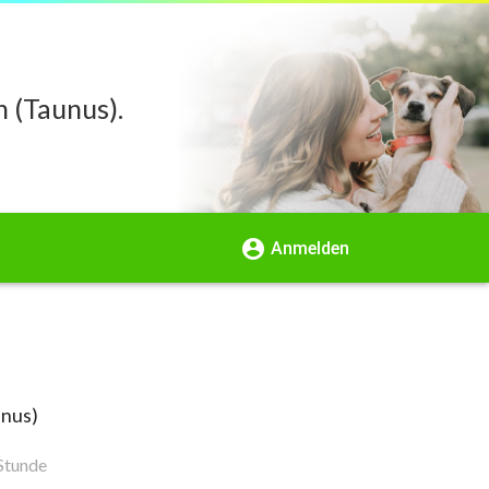
 (Taunus).
account_circle
Anmelden
unus)
Stunde