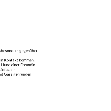
nsbesonders gegenüber 
in Kontakt kommen. 

Hund einer Freundin 
fach :). 

mit Gassigehrunden 