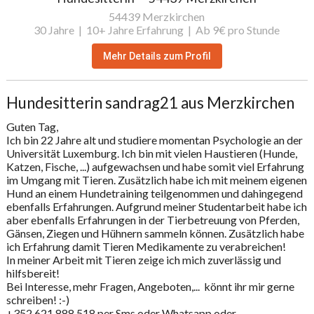
54439 Merzkirchen
30 Jahre |
10+ Jahre Erfahrung |
Ab 9€ pro Stunde
Mehr Details zum Profil
Hundesitterin sandrag21 aus Merzkirchen
Guten Tag,

Ich bin 22 Jahre alt und studiere momentan Psychologie an der 
Universität Luxemburg. Ich bin mit vielen Haustieren (Hunde, 
Katzen, Fische, ...) aufgewachsen und habe somit viel Erfahrung 
im Umgang mit Tieren. Zusätzlich habe ich mit meinem eigenen 
Hund an einem Hundetraining teilgenommen und dahingegend 
ebenfalls Erfahrungen. Aufgrund meiner Studentarbeit habe ich 
aber ebenfalls Erfahrungen in der Tierbetreuung von Pferden, 
Gänsen, Ziegen und Hühnern sammeln können. Zusätzlich habe 
ich Erfahrung damit Tieren Medikamente zu verabreichen!

In meiner Arbeit mit Tieren zeige ich mich zuverlässig und 
hilfsbereit!

Bei Interesse, mehr Fragen, Angeboten,...  könnt ihr mir gerne 
schreiben! :-) 

+352 621 888 518 per Sms oder Whatsapp oder 