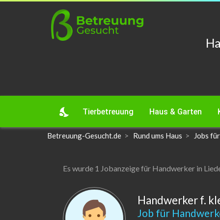
Ha
nights_stay
Tierbetreuung
Haus & Garten
Betreuung-Gesucht.de
Rund ums Haus
Jobs fü
Es wurde 1 Jobanzeige für Handwerker in Li
Handwerker f. kl
Job für Handwer