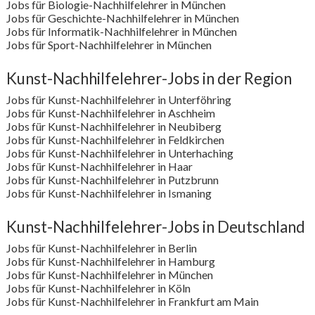
Jobs für Biologie-Nachhilfelehrer in München
Jobs für Geschichte-Nachhilfelehrer in München
Jobs für Informatik-Nachhilfelehrer in München
Jobs für Sport-Nachhilfelehrer in München
Kunst-Nachhilfelehrer-Jobs in der Region
Jobs für Kunst-Nachhilfelehrer in Unterföhring
Jobs für Kunst-Nachhilfelehrer in Aschheim
Jobs für Kunst-Nachhilfelehrer in Neubiberg
Jobs für Kunst-Nachhilfelehrer in Feldkirchen
Jobs für Kunst-Nachhilfelehrer in Unterhaching
Jobs für Kunst-Nachhilfelehrer in Haar
Jobs für Kunst-Nachhilfelehrer in Putzbrunn
Jobs für Kunst-Nachhilfelehrer in Ismaning
Kunst-Nachhilfelehrer-Jobs in Deutschland
Jobs für Kunst-Nachhilfelehrer in Berlin
Jobs für Kunst-Nachhilfelehrer in Hamburg
Jobs für Kunst-Nachhilfelehrer in München
Jobs für Kunst-Nachhilfelehrer in Köln
Jobs für Kunst-Nachhilfelehrer in Frankfurt am Main