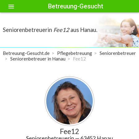
Betreuung-Gesucht
menu
Seniorenbetreuerin
Fee12
aus Hanau.
Betreuung-Gesucht.de
Pflegebetreuung
Seniorenbetreuer
Seniorenbetreuer in Hanau
Fee12
Fee12
Seniorenbetreuerin
— 63452 Hanau