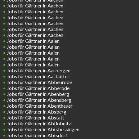
•
Jobs für Gärtner in Aachen
•
Jobs für Gärtner in Aachen
•
Jobs für Gärtner in Aachen
•
Jobs für Gärtner in Aachen
•
Jobs für Gärtner in Aachen
•
Jobs für Gärtner in Aachen
•
Jobs für Gärtner in Aalen
•
Jobs für Gärtner in Aalen
•
Jobs für Gärtner in Aalen
•
Jobs für Gärtner in Aalen
•
Jobs für Gärtner in Aalen
•
Jobs für Gärtner in Aarbergen
•
Jobs für Gärtner in Aasbüttel
•
Jobs für Gärtner in Abbenrode
•
Jobs für Gärtner in Abberode
•
Jobs für Gärtner in Abenberg
•
Jobs für Gärtner in Abensberg
•
Jobs für Gärtner in Abentheuer
•
Jobs für Gärtner in Absberg
•
Jobs für Gärtner in Abstatt
•
Jobs für Gärtner in Abtlöbnitz
•
Jobs für Gärtner in Abtsbessingen
•
Jobs für Gärtner in Abtsdorf