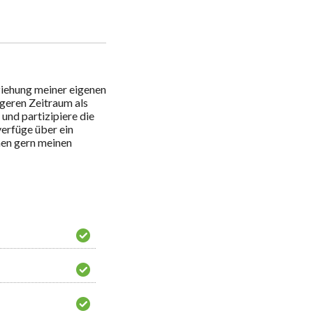
ziehung meiner eigenen 
ngeren Zeitraum als 
und partizipiere die 
rfüge über ein 
nen gern meinen 