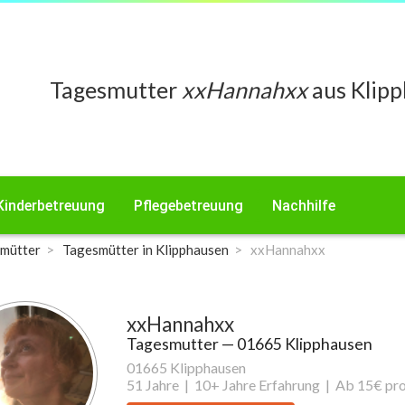
Tagesmutter
xxHannahxx
aus Klipp
Kinderbetreuung
Pflegebetreuung
Nachhilfe
mütter
Tagesmütter in Klipphausen
xxHannahxx
xxHannahxx
Tagesmutter
— 01665 Klipphausen
01665 Klipphausen
51 Jahre |
10+ Jahre Erfahrung |
Ab 15€ pro