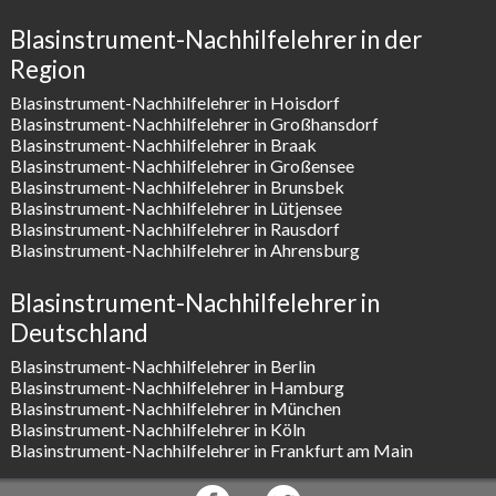
Blasinstrument-Nachhilfelehrer in der
Region
Blasinstrument-Nachhilfelehrer in Hoisdorf
Blasinstrument-Nachhilfelehrer in Großhansdorf
Blasinstrument-Nachhilfelehrer in Braak
Blasinstrument-Nachhilfelehrer in Großensee
Blasinstrument-Nachhilfelehrer in Brunsbek
Blasinstrument-Nachhilfelehrer in Lütjensee
Blasinstrument-Nachhilfelehrer in Rausdorf
Blasinstrument-Nachhilfelehrer in Ahrensburg
Blasinstrument-Nachhilfelehrer in
Deutschland
Blasinstrument-Nachhilfelehrer in Berlin
Blasinstrument-Nachhilfelehrer in Hamburg
Blasinstrument-Nachhilfelehrer in München
Blasinstrument-Nachhilfelehrer in Köln
Blasinstrument-Nachhilfelehrer in Frankfurt am Main