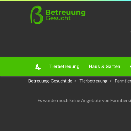
nights_stay
Tierbetreuung
Haus & Garten
Betreuung-Gesucht.de
Tierbetreuung
Farmtier
Es wurden noch keine Angebote von Farmtiersitt