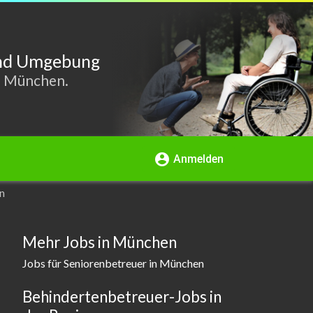
und Umgebung
n München.
account_circle
Anmelden
n
Mehr Jobs in München
Jobs für Seniorenbetreuer in München
Behindertenbetreuer-Jobs in