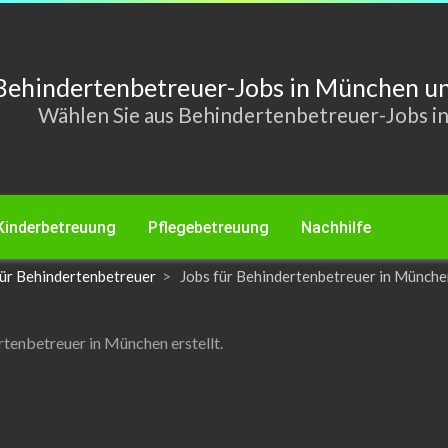
Behindertenbetreuer-Jobs in München 
Wählen Sie aus Behindertenbetreuer-Jobs i
Kinderbetreuung
Pflegebetreuung
Nachhilfe
ür Behindertenbetreuer
Jobs für Behindertenbetreuer in Münche
tenbetreuer in München erstellt.