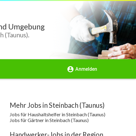
 und Umgebung
h (Taunus).
account_circle
Anmelden
Mehr Jobs in Steinbach (Taunus)
Jobs für Haushaltshelfer in Steinbach (Taunus)
Jobs für Gärtner in Steinbach (Taunus)
Handwerker-Jobs in der Region