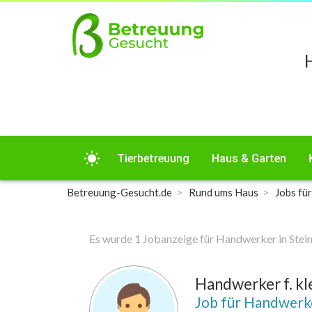
wb_sunny
Tierbetreuung
Haus & Garten
Betreuung-Gesucht.de
Rund ums Haus
Jobs fü
Es wurde 1 Jobanzeige für Handwerker in Ste
Handwerker f. kl
Job für Handwer