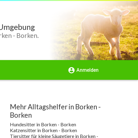
d Umgebung
rken - Borken.
account_circle
Anmelden
Mehr Alltagshelfer in Borken -
Borken
Hundesitter in Borken - Borken
Katzensitter in Borken - Borken
Tiersitter für kleine Säugetiere in Borken -