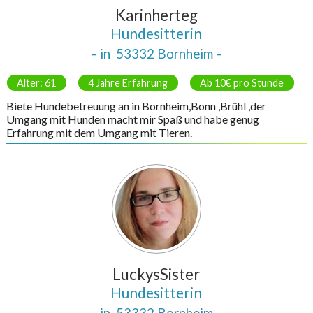
Karinherteg
Hundesitterin
– in
53332 Bornheim
–
Alter: 61
4 Jahre Erfahrung
Ab 10€ pro Stunde
Biete Hundebetreuung an in Bornheim,Bonn ,Brühl ,der
Umgang mit Hunden macht mir Spaß und habe genug
Erfahrung mit dem Umgang mit Tieren.
LuckysSister
Hundesitterin
– in
53332 Bornheim
–