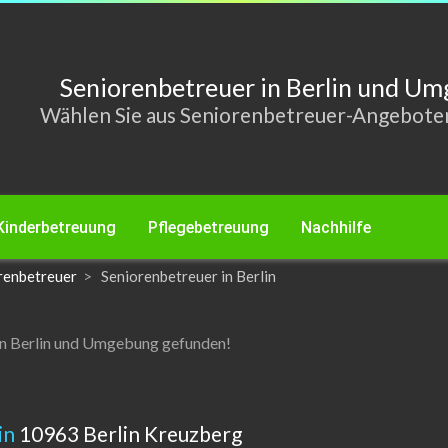
Seniorenbetreuer in Berlin und U
Wählen Sie aus Seniorenbetreuer-Angeboten 
Kinderbetreuung
Pflegebetreuung
Nachhilfe
renbetreuer
Seniorenbetreuer in Berlin
in Berlin und Umgebung gefunden!
in
10963 Berlin Kreuzberg