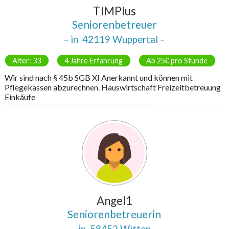
TIMPlus
Seniorenbetreuer
– in
42119 Wuppertal
–
Alter: 33
4 Jahre Erfahrung
Ab 25€ pro Stunde
Wir sind nach § 45b SGB XI Anerkannt und können mit
Pflegekassen abzurechnen. Hauswirtschaft Freizeitbetreuung
Einkäufe
Angel1
Seniorenbetreuerin
– in
58452 Witten
–