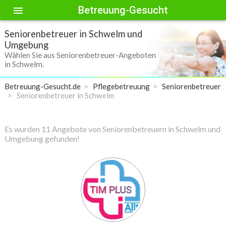
Betreuung-Gesucht
menu
Seniorenbetreuer in Schwelm und
Umgebung
Wählen Sie aus Seniorenbetreuer-Angeboten
in Schwelm.
Betreuung-Gesucht.de
Pflegebetreuung
Seniorenbetreuer
Seniorenbetreuer in Schwelm
Es wurden 11 Angebote von Seniorenbetreuern in Schwelm und
Umgebung gefunden!